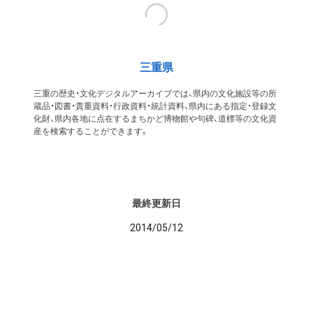
三重県
三重の歴史・文化デジタルアーカイブでは、県内の文化施設等の所
蔵品・図書・貴重資料・行政資料・統計資料、県内にある指定・登録文
化財、県内各地に点在するまちかど博物館や句碑、道標等の文化資
産を検索することができます。
最終更新日
2014/05/12