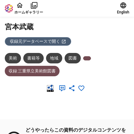
本文に飛ぶ
ホーム
ギャラリー
English
宮本武蔵
収録元データベースで開く
美術
書籍等
地域
図書
収録:三重県立美術館図書
メタデータ
どうやったらこの資料のデジタルコンテンツを