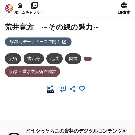
本文に飛ぶ
ホーム
ギャラリー
English
荒井寛方 ～その線の魅力～
収録元データベースで開く
美術
書籍等
地域
図書
収録:三重県立美術館図書
メタデータ
どうやったらこの資料のデジタルコンテンツを