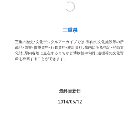
三重県
三重の歴史・文化デジタルアーカイブでは、県内の文化施設等の所
蔵品・図書・貴重資料・行政資料・統計資料、県内にある指定・登録文
化財、県内各地に点在するまちかど博物館や句碑、道標等の文化資
産を検索することができます。
最終更新日
2014/05/12