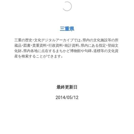
三重県
三重の歴史・文化デジタルアーカイブでは、県内の文化施設等の所
蔵品・図書・貴重資料・行政資料・統計資料、県内にある指定・登録文
化財、県内各地に点在するまちかど博物館や句碑、道標等の文化資
産を検索することができます。
最終更新日
2014/05/12