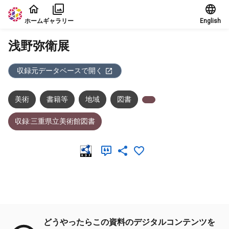
本文に飛ぶ
ホーム
ギャラリー
English
浅野弥衛展
収録元データベースで開く
美術
書籍等
地域
図書
収録:三重県立美術館図書
メタデータ
どうやったらこの資料のデジタルコンテンツを