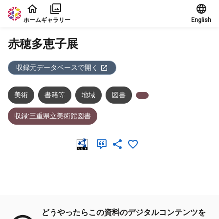
本文に飛ぶ
ホーム
ギャラリー
English
赤穂多恵子展
収録元データベースで開く
美術
書籍等
地域
図書
収録:三重県立美術館図書
メタデータ
どうやったらこの資料のデジタルコンテンツを