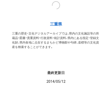
三重県
三重の歴史・文化デジタルアーカイブでは、県内の文化施設等の所
蔵品・図書・貴重資料・行政資料・統計資料、県内にある指定・登録文
化財、県内各地に点在するまちかど博物館や句碑、道標等の文化資
産を検索することができます。
最終更新日
2014/05/12