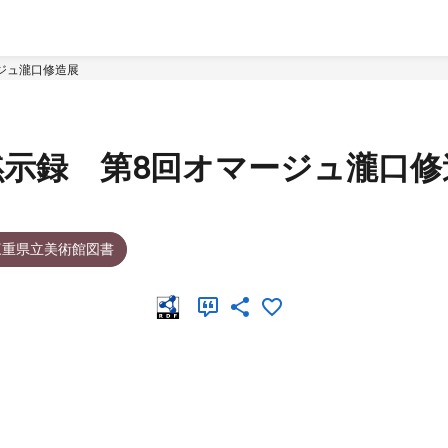
ジュ瀧口修造展
示録 第8回オマージュ瀧口修
三重県立美術館図書