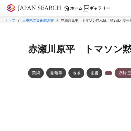
本文に飛ぶ
ホーム
ギャラリー
トップ
三重県立美術館図書
赤瀬川原平 トマソン黙示録 第8回オマー
赤瀬川原平 トマソン黙
美術
書籍等
地域
図書
収録:
メタデータ