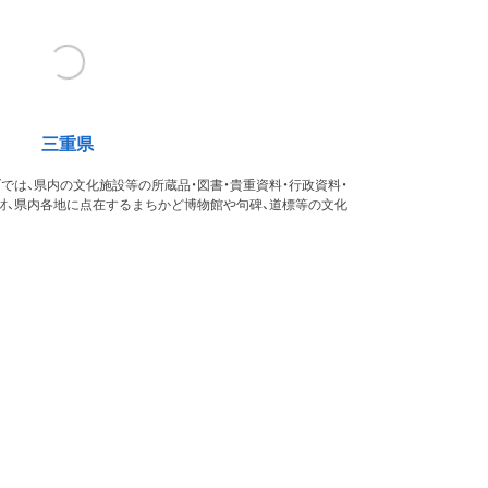
三重県
では、県内の文化施設等の所蔵品・図書・貴重資料・行政資料・
財、県内各地に点在するまちかど博物館や句碑、道標等の文化