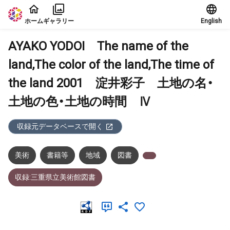
本文に飛ぶ
ホーム
ギャラリー
English
AYAKO YODOI The name of the
land,The color of the land,The time of
the land 2001 淀井彩子 土地の名・
土地の色・土地の時間 Ⅳ
収録元データベースで開く
美術
書籍等
地域
図書
収録:三重県立美術館図書