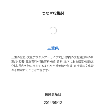
つなぎ役機関
三重県
三重の歴史・文化デジタルアーカイブでは、県内の文化施設等の所
蔵品・図書・貴重資料・行政資料・統計資料、県内にある指定・登録文
化財、県内各地に点在するまちかど博物館や句碑、道標等の文化資
産を検索することができます。
最終更新日
2014/05/12