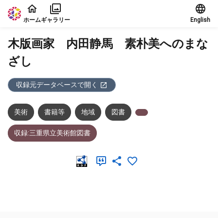
本文に飛ぶ
ホーム
ギャラリー
English
木版画家 内田静馬 素朴美へのまな
ざし
収録元データベースで開く
美術
書籍等
地域
図書
収録:三重県立美術館図書
メタデータ