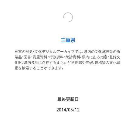
三重県
三重の歴史・文化デジタルアーカイブでは、県内の文化施設等の所
蔵品・図書・貴重資料・行政資料・統計資料、県内にある指定・登録文
化財、県内各地に点在するまちかど博物館や句碑、道標等の文化資
産を検索することができます。
最終更新日
2014/05/12