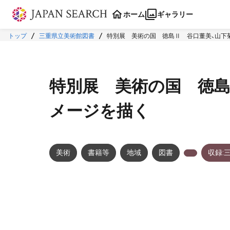
本文に飛ぶ
ホーム
ギャラリー
トップ
三重県立美術館図書
特別展 美術の国 徳島Ⅱ 谷口董美、山下
特別展 美術の国 徳島
メージを描く
美術
書籍等
地域
図書
収録: