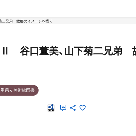
菊二兄弟 故郷のイメージを描く
Ⅱ 谷口董美、山下菊二兄弟 
三重県立美術館図書