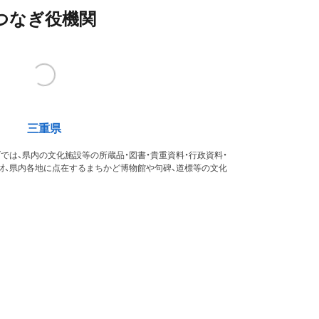
つなぎ役機関
三重県
では、県内の文化施設等の所蔵品・図書・貴重資料・行政資料・
財、県内各地に点在するまちかど博物館や句碑、道標等の文化