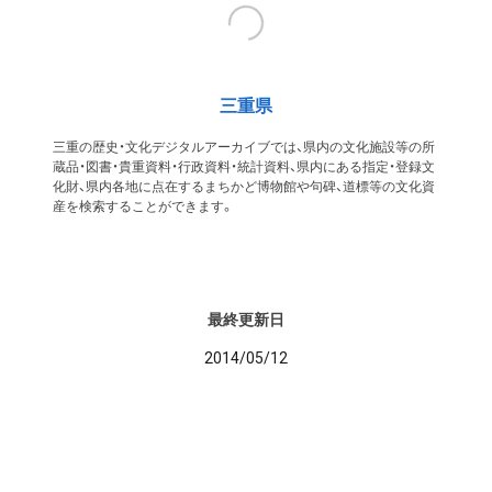
三重県
三重の歴史・文化デジタルアーカイブでは、県内の文化施設等の所
蔵品・図書・貴重資料・行政資料・統計資料、県内にある指定・登録文
化財、県内各地に点在するまちかど博物館や句碑、道標等の文化資
産を検索することができます。
最終更新日
2014/05/12