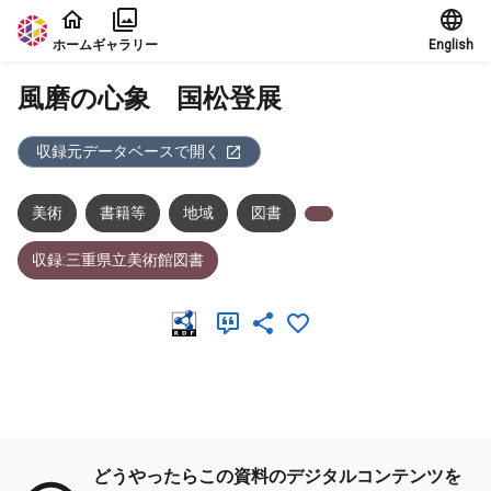
本文に飛ぶ
ホーム
ギャラリー
English
風磨の心象 国松登展
収録元データベースで開く
美術
書籍等
地域
図書
収録:三重県立美術館図書
メタデータ
どうやったらこの資料のデジタルコンテンツを