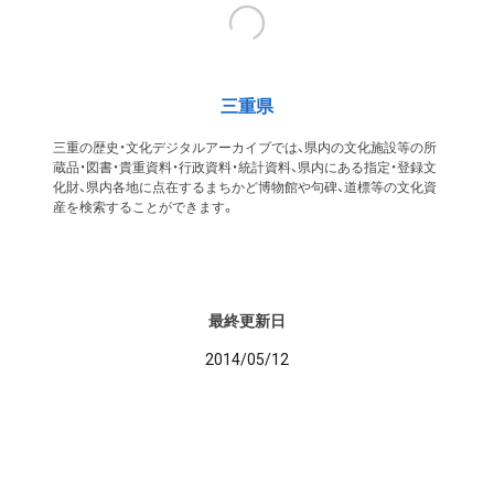
三重県
三重の歴史・文化デジタルアーカイブでは、県内の文化施設等の所
蔵品・図書・貴重資料・行政資料・統計資料、県内にある指定・登録文
化財、県内各地に点在するまちかど博物館や句碑、道標等の文化資
産を検索することができます。
最終更新日
2014/05/12