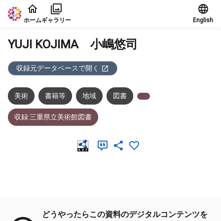
本文に飛ぶ
ホーム
ギャラリー
English
YUJI KOJIMA 小嶋悠司
収録元データベースで開く
美術
書籍等
地域
図書
収録:三重県立美術館図書
メタデータ
どうやったらこの資料のデジタルコンテンツを