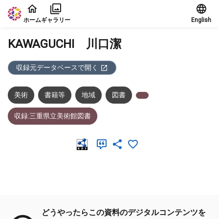
本文に飛ぶ
ホーム
ギャラリー
English
KAWAGUCHI 川口潔
収録元データベースで開く
美術
書籍等
地域
図書
収録:三重県立美術館図書
メタデータ
どうやったらこの資料のデジタルコンテンツを