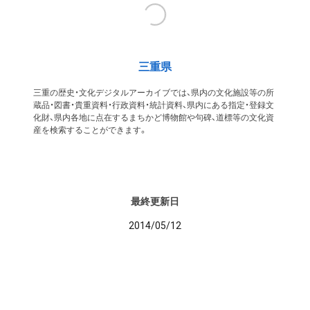
三重県
三重の歴史・文化デジタルアーカイブでは、県内の文化施設等の所
蔵品・図書・貴重資料・行政資料・統計資料、県内にある指定・登録文
化財、県内各地に点在するまちかど博物館や句碑、道標等の文化資
産を検索することができます。
最終更新日
2014/05/12