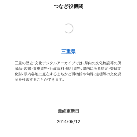
つなぎ役機関
三重県
三重の歴史・文化デジタルアーカイブでは、県内の文化施設等の所
蔵品・図書・貴重資料・行政資料・統計資料、県内にある指定・登録文
化財、県内各地に点在するまちかど博物館や句碑、道標等の文化資
産を検索することができます。
最終更新日
2014/05/12