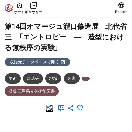
本文に飛ぶ
ホーム
ギャラリー
English
第14回オマージュ瀧口修造展 北代省
三 「エントロピー ― 造型におけ
る無秩序の実験」
収録元データベースで開く
美術
書籍等
地域
図書
収録:三重県立美術館図書