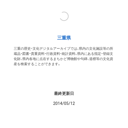
三重県
三重の歴史・文化デジタルアーカイブでは、県内の文化施設等の所
蔵品・図書・貴重資料・行政資料・統計資料、県内にある指定・登録文
化財、県内各地に点在するまちかど博物館や句碑、道標等の文化資
産を検索することができます。
最終更新日
2014/05/12