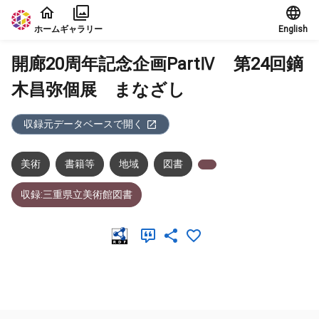
本文に飛ぶ
ホーム
ギャラリー
English
開廊20周年記念企画PartⅣ 第24回鏑
木昌弥個展 まなざし
収録元データベースで開く
美術
書籍等
地域
図書
収録:三重県立美術館図書
メタデータ