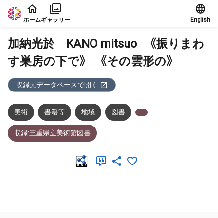
本文に飛ぶ
ホーム
ギャラリー
English
加納光於 KANO mitsuo 《振りまわ
す巣房の下で》 《その雲形の》
収録元データベースで開く
美術
書籍等
地域
図書
収録:三重県立美術館図書
メタデータ