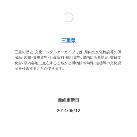
三重県
三重の歴史・文化デジタルアーカイブでは、県内の文化施設等の所
蔵品・図書・貴重資料・行政資料・統計資料、県内にある指定・登録文
化財、県内各地に点在するまちかど博物館や句碑、道標等の文化資
産を検索することができます。
最終更新日
2014/05/12