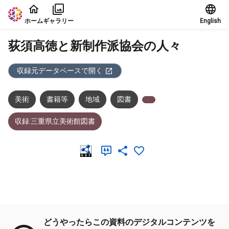
本文に飛ぶ
ホーム
ギャラリー
English
荻須高徳と新制作派協会の人々
収録元データベースで開く
美術
書籍等
地域
図書
収録:三重県立美術館図書
メタデータ
どうやったらこの資料のデジタルコンテンツを