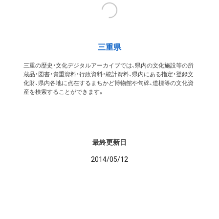
三重県
三重の歴史・文化デジタルアーカイブでは、県内の文化施設等の所
蔵品・図書・貴重資料・行政資料・統計資料、県内にある指定・登録文
化財、県内各地に点在するまちかど博物館や句碑、道標等の文化資
産を検索することができます。
最終更新日
2014/05/12