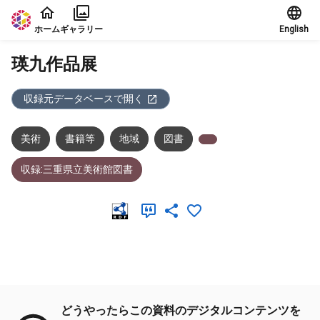
本文に飛ぶ
ホーム
ギャラリー
English
瑛九作品展
収録元データベースで開く
美術
書籍等
地域
図書
収録:三重県立美術館図書
メタデータ
どうやったらこの資料のデジタルコンテンツを