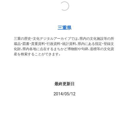
三重県
三重の歴史・文化デジタルアーカイブでは、県内の文化施設等の所
蔵品・図書・貴重資料・行政資料・統計資料、県内にある指定・登録文
化財、県内各地に点在するまちかど博物館や句碑、道標等の文化資
産を検索することができます。
最終更新日
2014/05/12