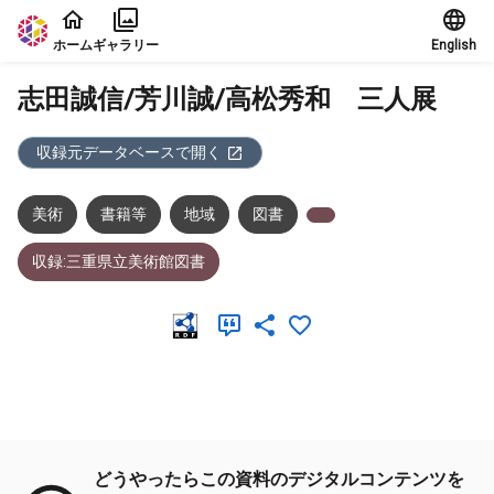
本文に飛ぶ
ホーム
ギャラリー
English
志田誠信/芳川誠/高松秀和 三人展
収録元データベースで開く
美術
書籍等
地域
図書
収録:三重県立美術館図書
メタデータ
どうやったらこの資料のデジタルコンテンツを