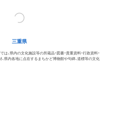
三重県
では、県内の文化施設等の所蔵品・図書・貴重資料・行政資料・
財、県内各地に点在するまちかど博物館や句碑、道標等の文化