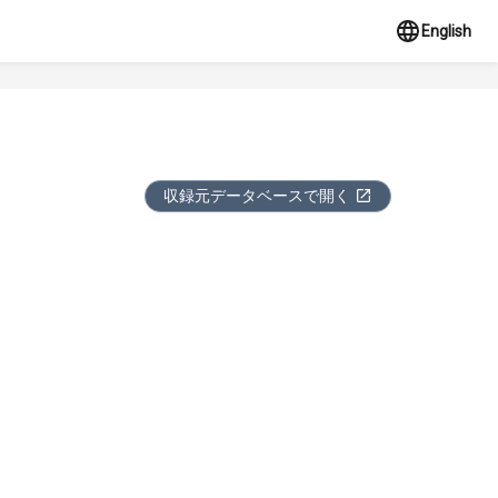
English
収録元データベースで開く