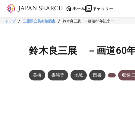
本文に飛ぶ
ホーム
ギャラリー
トップ
三重県立美術館図書
鈴木良三展 －画道60年記念ー
鈴木良三展 －画道60
美術
書籍等
地域
図書
収録:
メタデータ