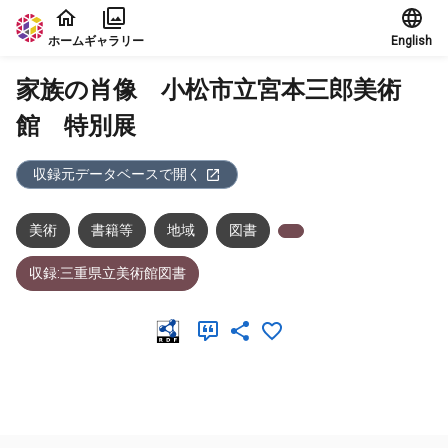
本文に飛ぶ
ホーム
ギャラリー
English
家族の肖像 小松市立宮本三郎美術
館 特別展
収録元データベースで開く
美術
書籍等
地域
図書
収録:三重県立美術館図書
メタデータ