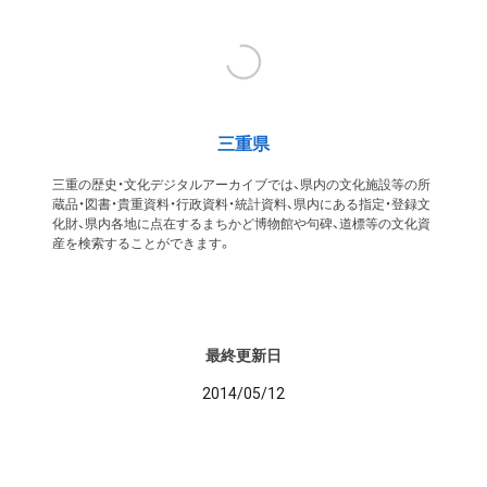
三重県
三重の歴史・文化デジタルアーカイブでは、県内の文化施設等の所
蔵品・図書・貴重資料・行政資料・統計資料、県内にある指定・登録文
化財、県内各地に点在するまちかど博物館や句碑、道標等の文化資
産を検索することができます。
最終更新日
2014/05/12