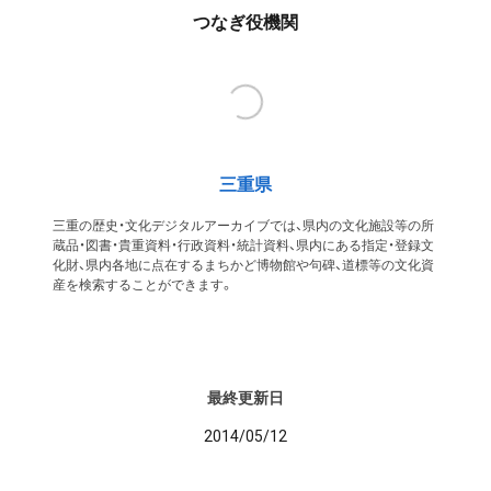
つなぎ役機関
三重県
三重の歴史・文化デジタルアーカイブでは、県内の文化施設等の所
蔵品・図書・貴重資料・行政資料・統計資料、県内にある指定・登録文
化財、県内各地に点在するまちかど博物館や句碑、道標等の文化資
産を検索することができます。
最終更新日
2014/05/12