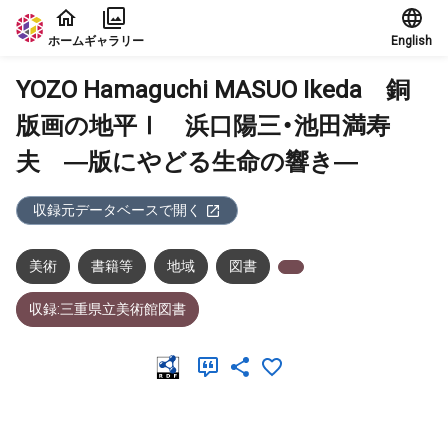
本文に飛ぶ
ホーム
ギャラリー
English
YOZO Hamaguchi MASUO Ikeda 銅
版画の地平Ⅰ 浜口陽三・池田満寿
夫 ―版にやどる生命の響き―
収録元データベースで開く
美術
書籍等
地域
図書
収録:三重県立美術館図書