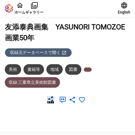
本文に飛ぶ
ホーム
ギャラリー
English
友添泰典画集 YASUNORI TOMOZOE
画業50年
収録元データベースで開く
美術
書籍等
地域
図書
収録:三重県立美術館図書
メタデータ