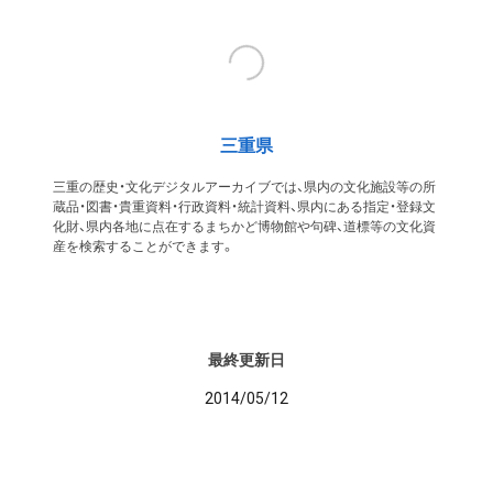
三重県
三重の歴史・文化デジタルアーカイブでは、県内の文化施設等の所
蔵品・図書・貴重資料・行政資料・統計資料、県内にある指定・登録文
化財、県内各地に点在するまちかど博物館や句碑、道標等の文化資
産を検索することができます。
最終更新日
2014/05/12