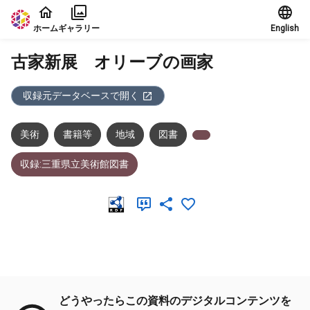
本文に飛ぶ
ホーム
ギャラリー
English
古家新展 オリーブの画家
収録元データベースで開く
美術
書籍等
地域
図書
収録:三重県立美術館図書
メタデータ
どうやったらこの資料のデジタルコンテンツを