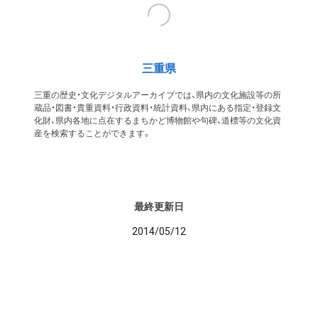
三重県
三重の歴史・文化デジタルアーカイブでは、県内の文化施設等の所
蔵品・図書・貴重資料・行政資料・統計資料、県内にある指定・登録文
化財、県内各地に点在するまちかど博物館や句碑、道標等の文化資
産を検索することができます。
最終更新日
2014/05/12