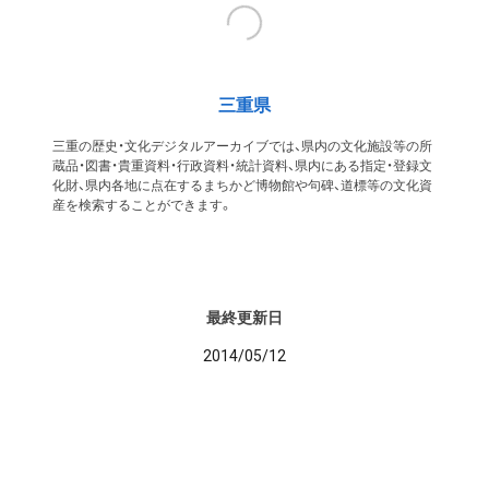
三重県
三重の歴史・文化デジタルアーカイブでは、県内の文化施設等の所
蔵品・図書・貴重資料・行政資料・統計資料、県内にある指定・登録文
化財、県内各地に点在するまちかど博物館や句碑、道標等の文化資
産を検索することができます。
最終更新日
2014/05/12