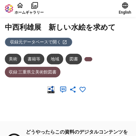
本文に飛ぶ
ホーム
ギャラリー
English
中西利雄展 新しい水絵を求めて
収録元データベースで開く
美術
書籍等
地域
図書
収録:三重県立美術館図書
メタデータ
どうやったらこの資料のデジタルコンテンツを