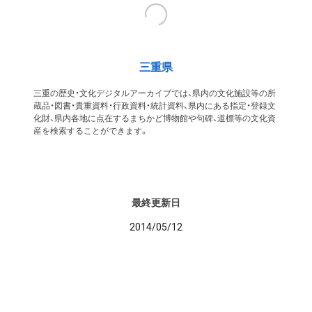
三重県
三重の歴史・文化デジタルアーカイブでは、県内の文化施設等の所
蔵品・図書・貴重資料・行政資料・統計資料、県内にある指定・登録文
化財、県内各地に点在するまちかど博物館や句碑、道標等の文化資
産を検索することができます。
最終更新日
2014/05/12