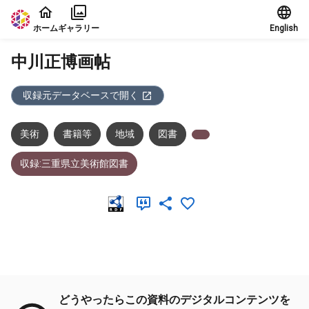
本文に飛ぶ
ホーム
ギャラリー
English
中川正博画帖
収録元データベースで開く
美術
書籍等
地域
図書
収録:三重県立美術館図書
メタデータ
どうやったらこの資料のデジタルコンテンツを