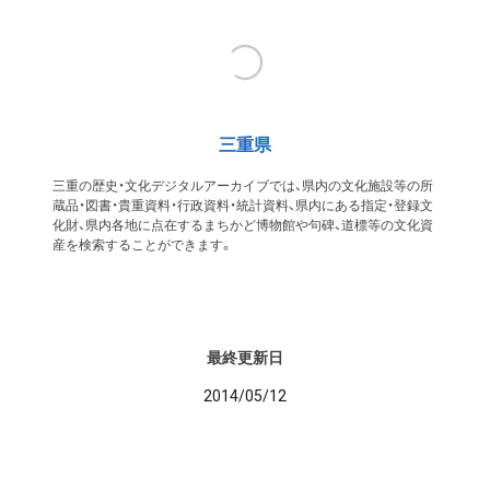
三重県
三重の歴史・文化デジタルアーカイブでは、県内の文化施設等の所
蔵品・図書・貴重資料・行政資料・統計資料、県内にある指定・登録文
化財、県内各地に点在するまちかど博物館や句碑、道標等の文化資
産を検索することができます。
最終更新日
2014/05/12