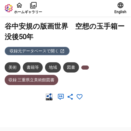
本文に飛ぶ
ホーム
ギャラリー
English
谷中安規の版画世界 空想の玉手箱ー
没後50年
収録元データベースで開く
美術
書籍等
地域
図書
収録:三重県立美術館図書
メタデータ