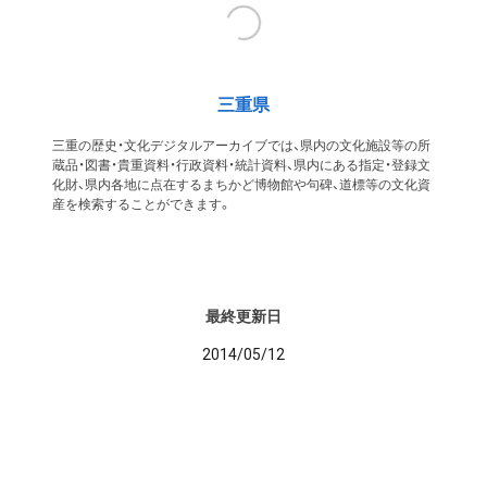
三重県
三重の歴史・文化デジタルアーカイブでは、県内の文化施設等の所
蔵品・図書・貴重資料・行政資料・統計資料、県内にある指定・登録文
化財、県内各地に点在するまちかど博物館や句碑、道標等の文化資
産を検索することができます。
最終更新日
2014/05/12