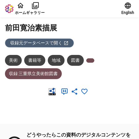
本文に飛ぶ
ホーム
ギャラリー
English
前田寛治素描展
収録元データベースで開く
美術
書籍等
地域
図書
収録:三重県立美術館図書
メタデータ
どうやったらこの資料のデジタルコンテンツを