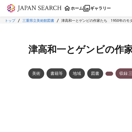
本文に飛ぶ
ホーム
ギャラリー
トップ
三重県立美術館図書
津高和一とゲンビの作家たち 1950年のモ
津高和一とゲンビの作家
美術
書籍等
地域
図書
収録:
メタデータ