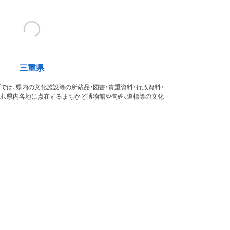
三重県
では、県内の文化施設等の所蔵品・図書・貴重資料・行政資料・
財、県内各地に点在するまちかど博物館や句碑、道標等の文化