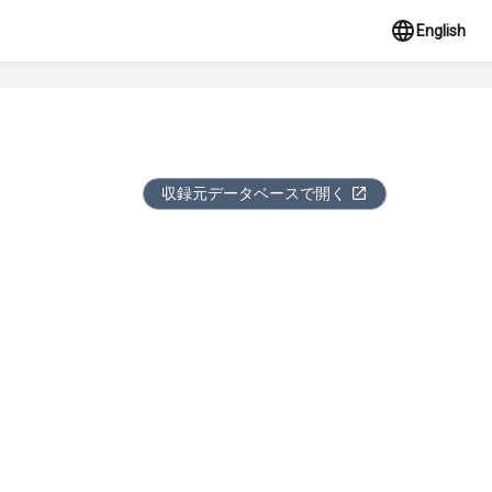
English
収録元データベースで開く