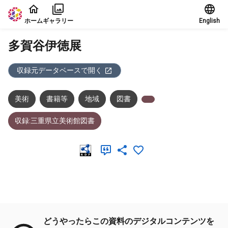
本文に飛ぶ
ホーム
ギャラリー
English
多賀谷伊徳展
収録元データベースで開く
美術
書籍等
地域
図書
収録:三重県立美術館図書
メタデータ
どうやったらこの資料のデジタルコンテンツを