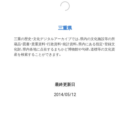
三重県
三重の歴史・文化デジタルアーカイブでは、県内の文化施設等の所
蔵品・図書・貴重資料・行政資料・統計資料、県内にある指定・登録文
化財、県内各地に点在するまちかど博物館や句碑、道標等の文化資
産を検索することができます。
最終更新日
2014/05/12