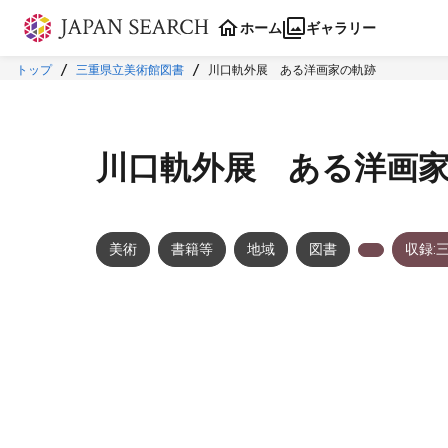
本文に飛ぶ
ホーム
ギャラリー
トップ
三重県立美術館図書
川口軌外展 ある洋画家の軌跡
川口軌外展 ある洋画
美術
書籍等
地域
図書
収録:
メタデータ