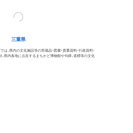
三重県
では、県内の文化施設等の所蔵品・図書・貴重資料・行政資料・
財、県内各地に点在するまちかど博物館や句碑、道標等の文化