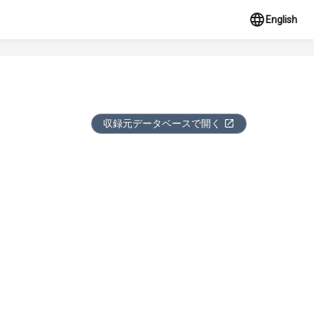
English
収録元データベースで開く