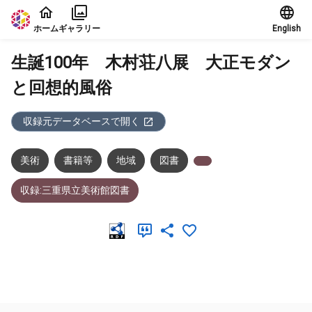
本文に飛ぶ
ホーム
ギャラリー
English
生誕100年 木村荘八展 大正モダン
と回想的風俗
収録元データベースで開く
美術
書籍等
地域
図書
収録:三重県立美術館図書
メタデータ