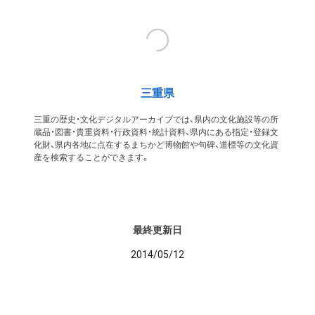
三重県
三重の歴史・文化デジタルアーカイブでは、県内の文化施設等の所
蔵品・図書・貴重資料・行政資料・統計資料、県内にある指定・登録文
化財、県内各地に点在するまちかど博物館や句碑、道標等の文化資
産を検索することができます。
最終更新日
2014/05/12