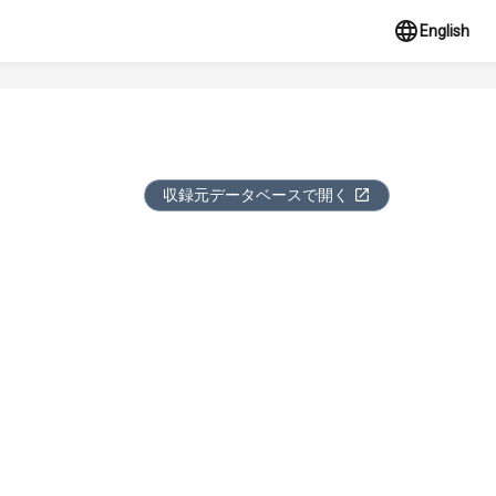
English
収録元データベースで開く