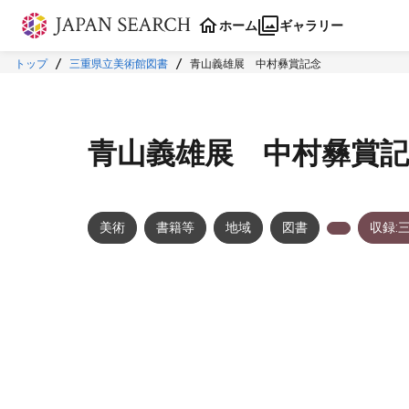
本文に飛ぶ
ホーム
ギャラリー
トップ
三重県立美術館図書
青山義雄展 中村彝賞記念
青山義雄展 中村彝賞記
美術
書籍等
地域
図書
収録:
メタデータ