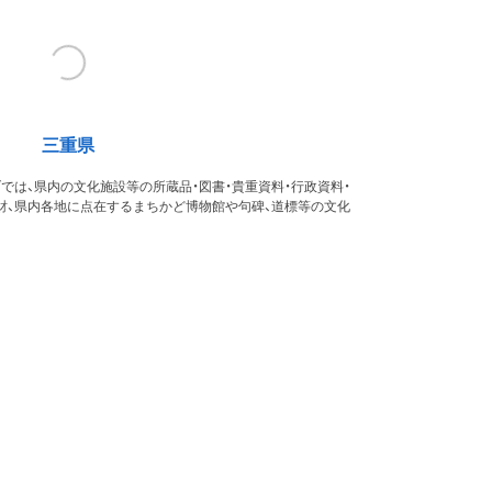
三重県
では、県内の文化施設等の所蔵品・図書・貴重資料・行政資料・
財、県内各地に点在するまちかど博物館や句碑、道標等の文化