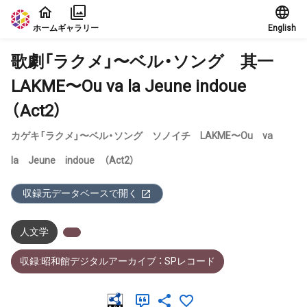
本文に飛ぶ
ホーム
ギャラリー
English
歌劇「ラクメ」〜ベル・ソング 其一
LAKME〜Ou va la Jeune indoue
（Act2）
カゲキ「ラクメ」〜ベル・ソング ソノイチ LAKME〜Ou va
la Jeune indoue （Act2）
収録元データベースで開く
人文学
収録:昭和館デジタルアーカイブ ： SPレコード