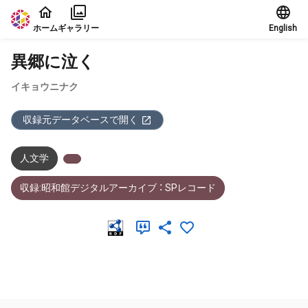
本文に飛ぶ
ホーム
ギャラリー
English
異郷に泣く
イキョウニナク
収録元データベースで開く
人文学
収録:昭和館デジタルアーカイブ ： SPレコード
メタデータ