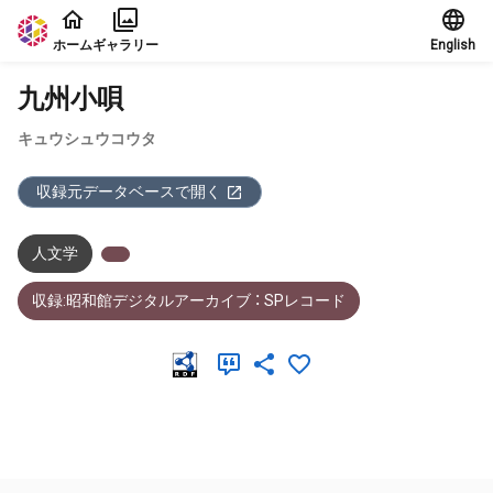
本文に飛ぶ
ホーム
ギャラリー
English
九州小唄
キュウシュウコウタ
収録元データベースで開く
人文学
収録:昭和館デジタルアーカイブ ： SPレコード
メタデータ