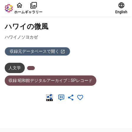
本文に飛ぶ
ホーム
ギャラリー
English
ハワイの微風
ハワイノソヨカゼ
収録元データベースで開く
人文学
収録:昭和館デジタルアーカイブ ： SPレコード
メタデータ