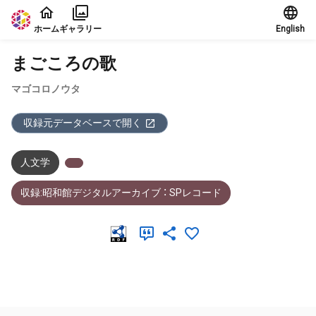
本文に飛ぶ
ホーム
ギャラリー
English
まごころの歌
マゴコロノウタ
収録元データベースで開く
人文学
収録:昭和館デジタルアーカイブ ： SPレコード
メタデータ