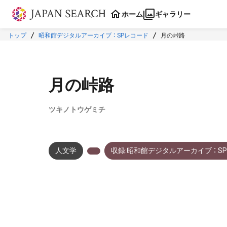
本文に飛ぶ
ホーム
ギャラリー
トップ
昭和館デジタルアーカイブ ： SPレコード
月の峠路
月の峠路
ツキノトウゲミチ
人文学
収録:昭和館デジタルアーカイブ ： S