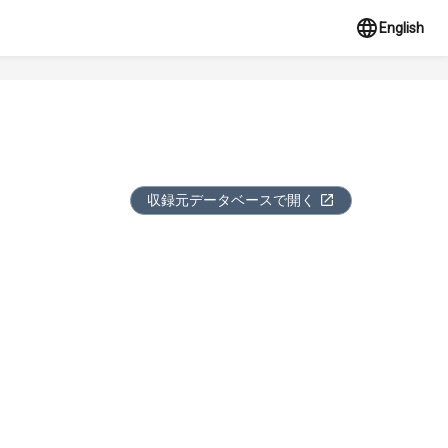
English
収録元データベースで開く