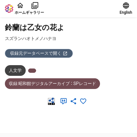
本文に飛ぶ
ホーム
ギャラリー
English
鈴蘭は乙女の花よ
スズランハオトメノハナヨ
収録元データベースで開く
人文学
収録:昭和館デジタルアーカイブ ： SPレコード
メタデータ