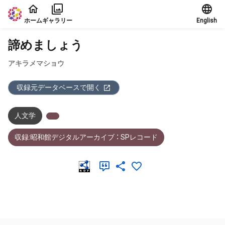
本文に飛ぶ
ホーム
ギャラリー
English
諦めましょう
アキラメマショウ
収録元データベースで開く
人文学
収録:昭和館デジタルアーカイブ ： SPレコード
メタデータ