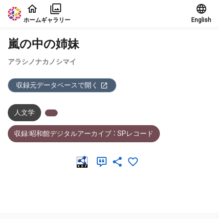
本文に飛ぶ
ホーム
ギャラリー
English
嵐の中の姉妹
アラシノナカノシマイ
収録元データベースで開く
人文学
収録:昭和館デジタルアーカイブ ： SPレコード
メタデータ