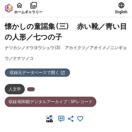
本文に飛ぶ
ホーム
ギャラリー
English
懐かしの童謡集（三） 赤い靴／靑い目
の人形／七つの子
ナツカシノドウヨウシュウ（3） アカイクツ／アオイメノニンギョ
ウ／ナナツノコ
収録元データベースで開く
人文学
収録:昭和館デジタルアーカイブ ： SPレコード