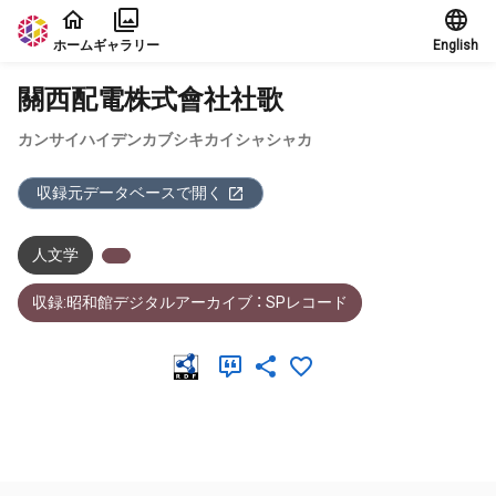
本文に飛ぶ
ホーム
ギャラリー
English
關西配電株式會社社歌
カンサイハイデンカブシキカイシャシャカ
収録元データベースで開く
人文学
収録:昭和館デジタルアーカイブ ： SPレコード
メタデータ