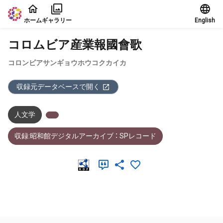
本文に飛ぶ
ホーム
ギャラリー
English
コロムビア産業報國會歌
コロンビアサンギョウホウコクカイカ
収録元データベースで開く
人文学
収録:昭和館デジタルアーカイブ ： SPレコード
メタデータ