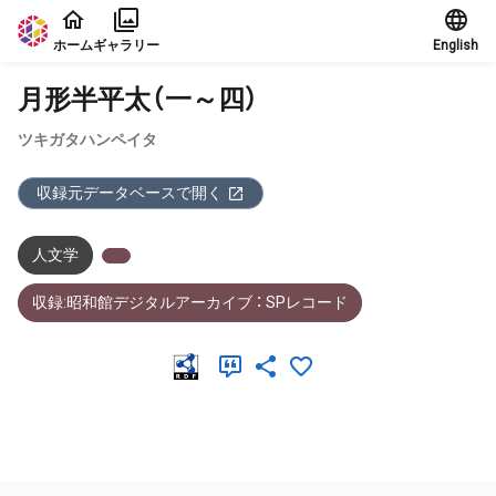
本文に飛ぶ
ホーム
ギャラリー
English
月形半平太（一～四）
ツキガタハンペイタ
収録元データベースで開く
人文学
収録:昭和館デジタルアーカイブ ： SPレコード
メタデータ