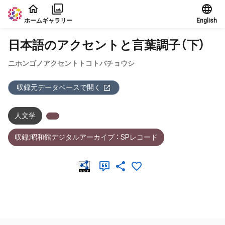
本文に飛ぶ
ホーム
ギャラリー
English
日本語のアクセントと言葉調子（下）
ニホンゴノアクセントトコトバチョウシ
収録元データベースで開く
人文学
収録:昭和館デジタルアーカイブ ： SPレコード
メタデータ