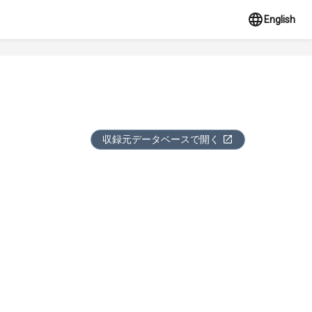
English
収録元データベースで開く