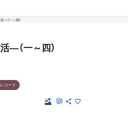
活―（一～四）
活―（一～四）
Pレコード