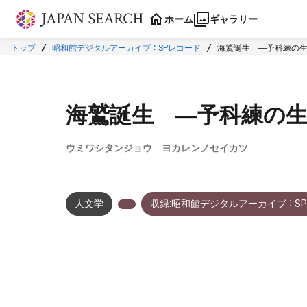
本文に飛ぶ
ホーム
ギャラリー
トップ
昭和館デジタルアーカイブ ： SPレコード
海鷲誕生 ―予科練の生
海鷲誕生 ―予科練の生
ウミワシタンジョウ ヨカレンノセイカツ
人文学
収録:昭和館デジタルアーカイブ ： S