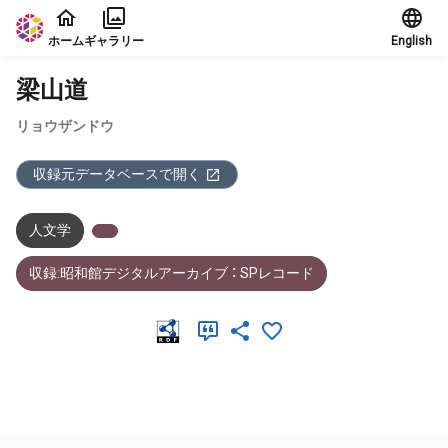
本文に飛ぶ
ホーム
ギャラリー
English
梁山道
リョウザンドウ
収録元データベースで開く
人文学
収録:昭和館デジタルアーカイブ ： SPレコード
メタデータ