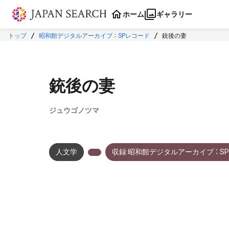
本文に飛ぶ
ホーム
ギャラリー
トップ
昭和館デジタルアーカイブ ： SPレコード
銃後の妻
銃後の妻
ジュウゴノツマ
人文学
収録:昭和館デジタルアーカイブ ： S