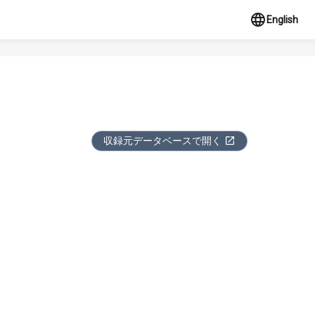
English
収録元データベースで開く