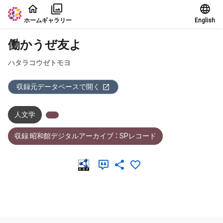
本文に飛ぶ
ホーム
ギャラリー
English
働かうぜ友よ
ハタラコウゼトモヨ
収録元データベースで開く
人文学
収録:昭和館デジタルアーカイブ ： SPレコード
メタデータ